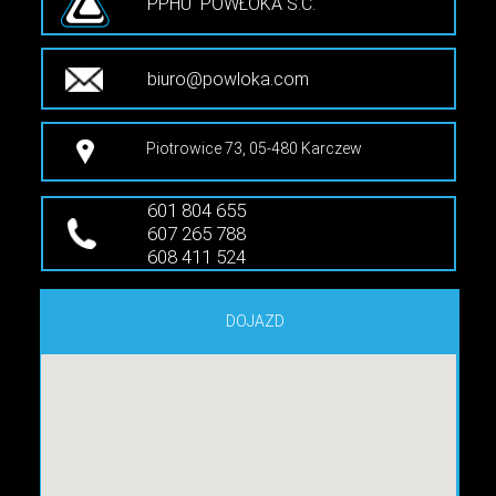
PPHU POWŁOKA S.C.
biuro@powloka.com
Piotrowice 73, 05-480 Karczew
601 804 655
607 265 788
608 411 524
DOJAZD