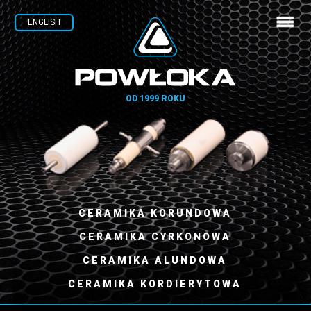
ENGLISH
O NAS
OD 1999 ROKU
AKTUALNOŚCI
OFERTA
PRODUKTY
CERAMIKA KORUNDOWA
KLIENCI
CERAMIKA CYRKONOWA
CERAMIKA ALUNDOWA
KONTAKT
CERAMIKA KORDIERYTOWA