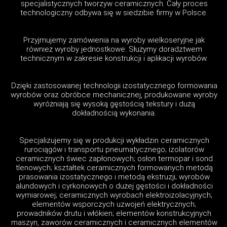
specjalistycznych tworzyw ceramicznych. Cały proces
technologiczny odbywa się w siedzibie firmy w Polsce.
Przyjmujemy zamówienia na wyroby wielkoseryjne jak
również wyroby jednostkowe. Służymy doradztwem
technicznym w zakresie konstrukcji i aplikacji wyrobów.
Dzięki zastosowanej technologii izostatycznego formowania
wyrobów oraz obróbce mechanicznej, produkowane wyroby
wyróżniają się wysoką gęstością tekstury i dużą
dokładnością wykonania.
Specjalizujemy się w produkcji wykładzin ceramicznych
rurociągów i transportu pneumatycznego; izolatorów
ceramicznych świec zapłonowych; osłon termopar i sond
tlenowych; kształtek ceramicznych formowanych metodą
prasowania izostatycznego i metodą ekstruzji; wyrobów
alundowych i cyrkonowych o dużej gęstości i dokładności
wymiarowej; ceramicznych wyrobach elektroizolacyjnych;
elementów wsporczych uzwojeń elektrycznych;
prowadników drutu i włókien; elementów konstrukcyjnych
maszyn, zaworów ceramicznych i ceramicznych elementów